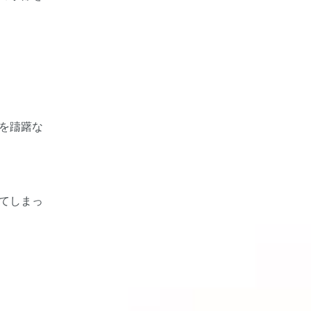
を躊躇な
てしまっ